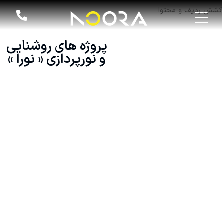
کشش ردیف و محتوا
پروژه های روشنایی
و نورپردازی « نورا »