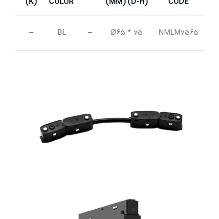
(K)
COLOR
(MM) (D-H)
CODE
42
–
BL
–
Ø65 * 75
NMLM7565