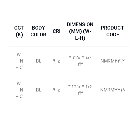
DIMENSION
CCT
BODY
PRODUCT
IP
CRI
(MM) (W-
(K)
COLOR
CODE
L-H)
W
*
106 * 220
42
– N
BL
≤90
NMRM2212
23
– C
W
*
106 * 330
42
– N
BL
≤90
NMRM3318
23
– C