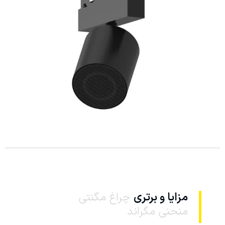
مزایا و برتری‌
چراغ مگنتی
منحنی مگراند