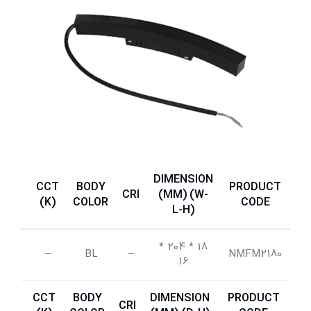
DIMENSION
CCT
BODY
PRODUCT
IP
CRI
(MM) (W-
(K)
COLOR
CODE
L-H)
*
18 * 204
42
–
BL
–
NMFM2180
16
CCT
BODY
DIMENSION
PRODUCT
IP
CRI