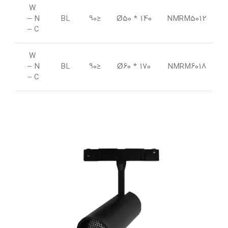
W
42
– N
BL
≤90
* Ø50
140
NMRM5012
– C
W
42
– N
BL
≤90
* Ø60
170
NMRM6018
– C