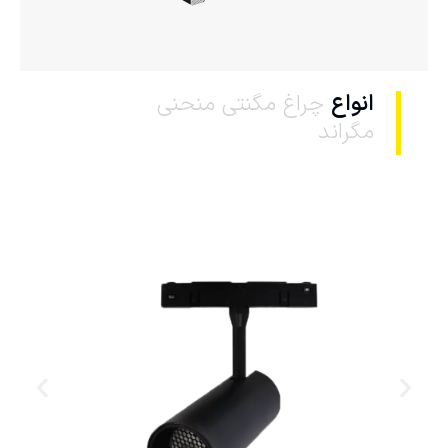
انواع
چراغ مگنتی منحنی
مگراند