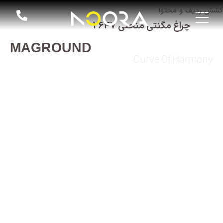
کشش ردیف و محتوا
چراغ مگنتی منحنی 2647
MAGROUND
Curve Of Harmony