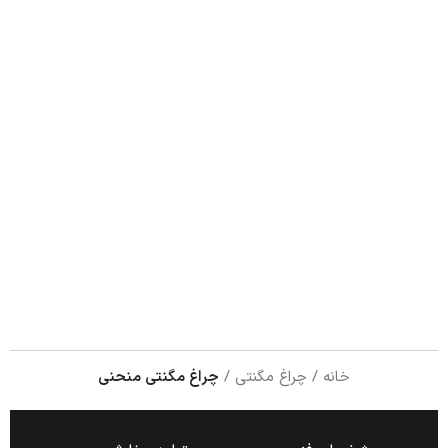
خانه
چراغ مگنتی
چراغ مگنتی منحنی