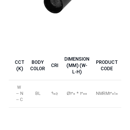
DIMENSION
CCT
BODY
PRODUCT
IP
CRI
(MM) (W-
(K)
COLOR
CODE
L-H)
W
42
– N
BL
≤90
* Ø30
300
NMRM3010
– C