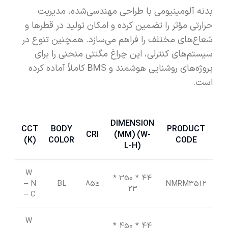
بدنه آلومینیومی با طراحی مهندسی‌شده، مدیریت
حرارتی مؤثر را تضمین کرده و امکان تولید در قطرها و
شعاع‌های مختلف را فراهم می‌سازد. همچنین تنوع در
سیستم‌های کنترلی، این چراغ مگنتی منحنی را برای
پروژه‌های روشنایی هوشمند و BMS کاملاً آماده کرده
است.
DIMENSION
CCT
BODY
PRODUCT
IP
CRI
(MM) (W-
(K)
COLOR
CODE
L-H)
W
*
44 * 350
42
– N
BL
≤85
NMRM3512
23
– C
W
*
44 * 450