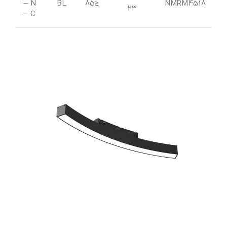
42
– N
BL
≤85
NMRM4518
23
– C