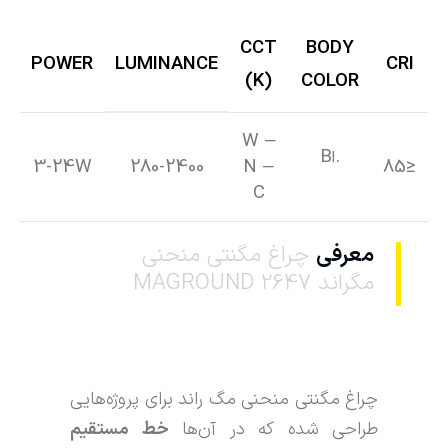
CCT
BODY
POWER
LUMINANCE
CRI
(K)
COLOR
W –
.B
l
3-24W
280-2400
N –
≤85
C
معرفی
چراغ مگنتی منحنی
مگراند MAGROUND 2647
چراغ مگنتی منحنی مگ راند برای پروژه‌هایی
طراحی شده که در آن‌ها
خط مستقیم