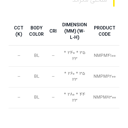
منحنی مگراند
DIMENSION
CCT
BODY
PRODUCT
IP
CRI
(MM) (W-
(K)
COLOR
CODE
L-H)
*
35 * 240
42
–
BL
–
NMPM4100
23
*
35 * 260
42
–
BL
–
NMPM6200
23
*
44 * 280
42
–
BL
–
NMPM8300
23