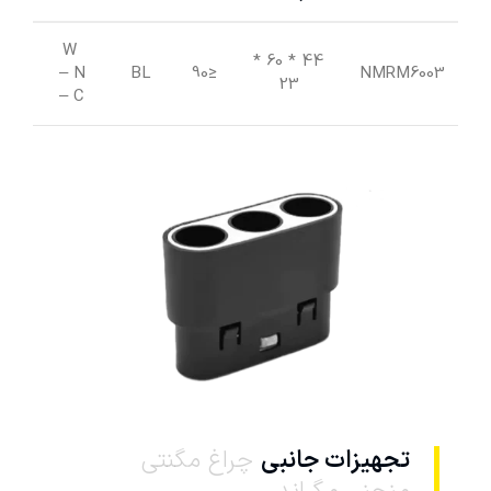
W
*
44 * 60
42
– N
BL
≤90
NMRM6003
23
– C
تجهیزات جانبی
چراغ مگنتی