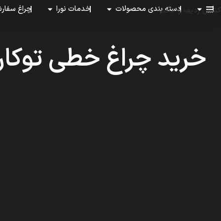
دسته بندی محصولات
خدمات نورا
چراغ سفار
کشش ردیف و محتوا
خرید چراغ خطی توکار