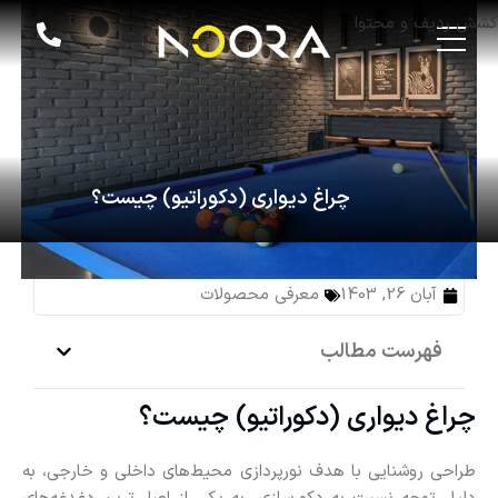
کشش ردیف و محتوا
چراغ دیواری (دکوراتیو) چیست؟
آبان 26, 1403
معرفی محصولات
فهرست مطالب
چراغ دیواری (دکوراتیو) چیست؟
طراحی روشنایی با هدف نورپردازی محیط‌های داخلی و خارجی، به