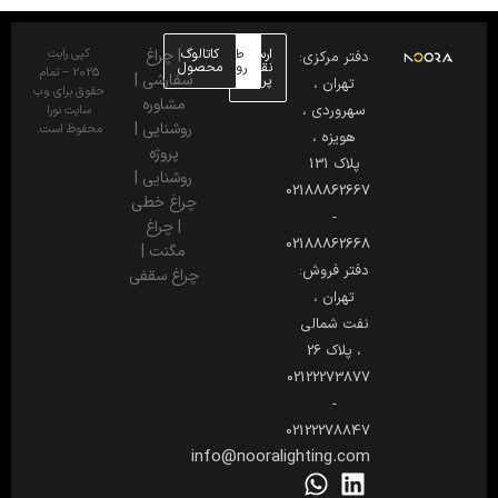
ارسال
طراحی
کاتالوگ
|
چراغ
کپی رایت
دفتر مرکزی:
نقشه
روشنایی
محصول
2025 – تمام
سفارشی
|
پروژه
تهران ،
حقوق برای وب
مشاوره
سهروردی ،
سایت نورا
روشنایی
|
محفوظ است.
هویزه ،
پروژه
پلاک 131
روشنایی
|
02188862667
چراغ خطی
-
|
چراغ
02188862668
مگنت
|
دفتر فروش:
چراغ سقفی
تهران ،
نفت شمالی
، پلاک 26
02122273877
-
02122278847
info@nooralighting.com