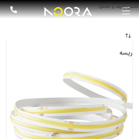
کشش ردیف و محتوا
ریسه