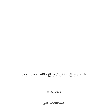
خانه
چراغ سقفی
چراغ دانلایت سی او بی
توضیحات
مشخصات فنی