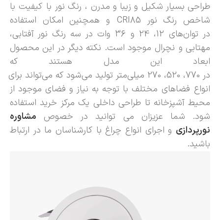
طراحی بسیار شکیل و زیبا و مدرن ، رنگ نور
با
کیفیت
با
شاخص رنگ نور CRI
85
و همچنین امکان استفاده
در
توان‌های
12
،
24
و
36
وات در
سه
رنگ نور آفتابی
،
مهتابی و
نچرال
موجود است. نکته دیگر در این محصول
ابعاد این مدل هستند که
در
770
،
520
،
270
میلی‌متر
تولید
می‌شود
که
می‌تواند
برای
انواع
فضاهای
مختلف با توجه به نیاز و فضای موجود از
محیط آشپزخانه تا طراحی داخلی
یک
مرکز خرید استفاده
شود. شما عزیزان می توانید در خصوص
مشاوره
نورپردازی
و اجرای انواع چراغ با کارشناسان ما در ارتباط
باشید.