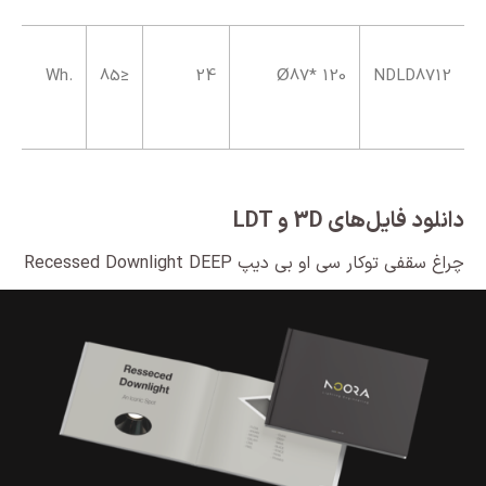
.Wh
≤85
24
120 *Ø87
NDLD8712
دانلود فایل‌های 3D و LDT
چراغ سقفی توکار سی او بی دیپ Recessed Downlight DEEP