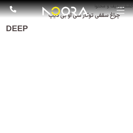
کشش ردیف و محتوا
چراغ سقفی توکار سی او بی دیپ
DEEP