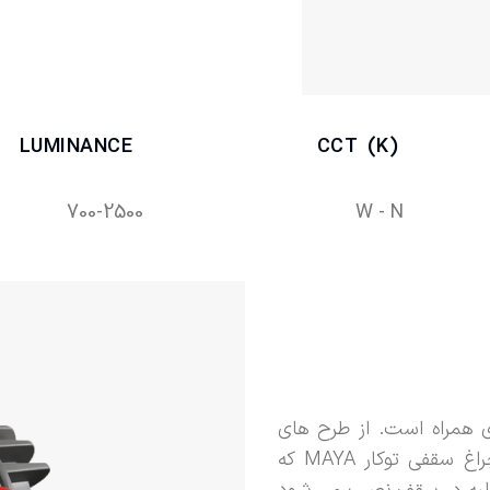
LUMINANCE
CCT (K)
700-2500
W - N
ری همراه است. از طرح های
استفاده کرد از جمله چراغ سقفی توکار MAYA که