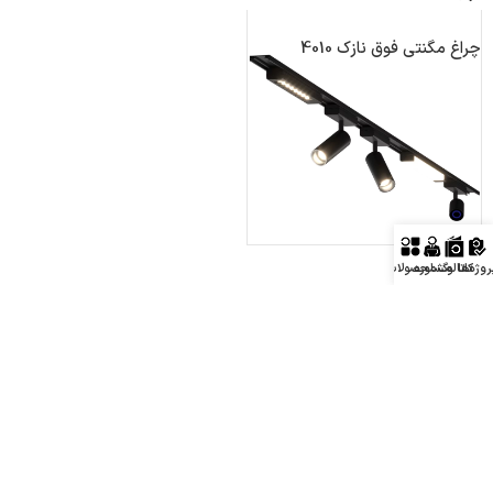
چراغ مگنتی فوق نازک 4010
روژه‌ها
کاتالوگ
مشاوره
محصولات
پروژه های نورا