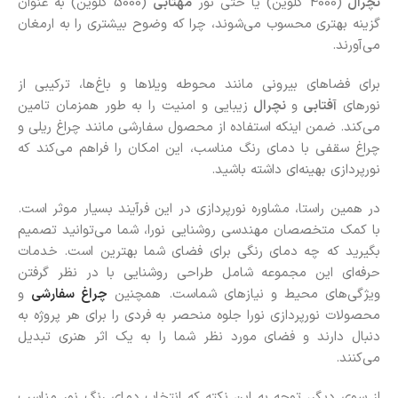
نچرال
(4000 کلوین) یا حتی نور
مهتابی
(5000 کلوین) به عنوان
گزینه بهتری محسوب می‌شوند، چرا که وضوح بیشتری را به ارمغان
می‌آورند.
برای فضاهای بیرونی مانند محوطه ویلاها و باغ‌ها، ترکیبی از
نورهای
آفتابی
و
نچرال
زیبایی و امنیت را به طور همزمان تامین
می‌کند. ضمن اینکه استفاده از محصول سفارشی مانند چراغ‌ ریلی و
چراغ‌ سقفی با دمای رنگ مناسب، این امکان را فراهم می‌کند که
نورپردازی بهینه‌ای داشته باشید.
در همین راستا، مشاوره نورپردازی در این فرآیند بسیار موثر است.
با کمک متخصصان مهندسی روشنایی نورا، شما می‌توانید تصمیم
بگیرید که چه دمای رنگی برای فضای شما بهترین است. خدمات
حرفه‌ای این مجموعه شامل طراحی روشنایی با در نظر گرفتن
ویژگی‌های محیط و نیازهای شماست. همچنین
چراغ‌ سفارشی
و
محصولات نورپردازی نورا جلوه‌ منحصر به فردی را برای هر پروژه به
دنبال دارند و فضای مورد نظر شما را به یک اثر هنری تبدیل
می‌کنند.
از سوی دیگر، توجه به این نکته که انتخاب دمای رنگ نور مناسب