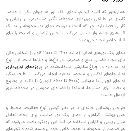
همان‌طور که اشاره کردیم، دمای رنگ نور به ‌عنوان یکی از عناصر
کلیدی در طراحی نورپردازی محوطه، تأثیر مستقیمی بر زیبایی و
کارایی فضا دارد. چرا که انتخاب درست دمای نور محوطه را به یک
اثر هنری چشم‌نواز تبدیل می‌کند یا حس آرامش و امنیت را برای
افراد حاضر ایجاد می‌نماید.
دمای رنگ نورهای آفتابی (مانند 2200 تا 3000 کلوین) انتخابی عالی
برای ایجاد فضایی دنج و صمیمی در باغ‌ها و ویلاها است. این نوع
نور به ‌ویژه در
چراغ‌ سفارشی
استفاده‌شده در
پروژه‌های نورپردازی
نورا، جلوه‌ای لوکس و منحصر ‌به ‌فرد ایجاد می‌کند. از طرف دیگر،
نورهای
نچرال
یا
مهتابی
(4000 تا 6500 کلوین) با تأکید بر وضوح
و دقت، برای مسیرها، آبنماها یا فضاهای عمومی در محوطه‌سازی
ایده‌آل هستند.
طراحی روشنایی حرفه‌ای با در نظر گرفتن نوع فعالیت، محیط و
حتی پوشش گیاهی، از دمای رنگ نور مناسب برای ایجاد تعادل
میان زیبایی و کارایی استفاده می‌کند. این رویکرد باعث می‌شود که
هر قسمت از محوطه با هدف خاص خود برجسته شده و تجربه‌ای