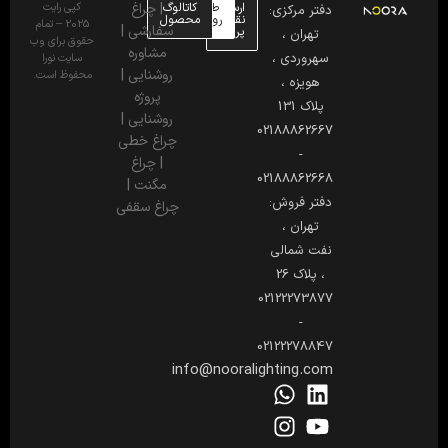
ارسال
طراحی
کاتالوگ
|
چراغ
کپی رایت
دفتر مرکزی:
نقشه
روشنایی
محصول
2025 – تمام
سفارشی
|
پروژه
تهران ،
حقوق برای وب
مشاوره
سهروردی ،
سایت نورا
روشنایی
|
محفوظ است.
هویزه ،
پروژه
پلاک 131
روشنایی
|
02188862667
چراغ خطی
-
|
چراغ
02188862668
مگنت
|
دفتر فروش:
چراغ سقفی
تهران ،
نفت شمالی
، پلاک 26
02122273877
-
02122278847
info@nooralighting.com