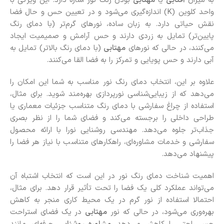
به میزان
آفتابی
یا
مهتابی
بودن رنگ نور اشاره دارد. این ویژگی با
واحد کلوین (K) اندازه‌گیری می‌شود و در تعیین حس و حال فضا
نقش حیاتی دارد. به زبان ساده، نورهای گرم‌تر (با دمای رنگ
پایین‌تر) تمایل به زردی دارند و حس آرامش و صمیمیت ایجاد
می‌کنند، در حالی که نورهای
مهتابی
(با دمای رنگ بالاتر) تمایل به
آبی دارند و حس پویایی و تمرکز را به فضا القا می‌کنند.
علاوه بر این، انتخاب دمای رنگ نور مناسب به شما این امکان را
می‌دهد که از زیبایی‌شناسی نورپردازی بهره‌مند شوید. برای مثال،
استفاده از چراغ‌ سفارشی با دمای رنگ متناسب جزئیات معماری یا
طراحی داخلی را برجسته می‌کند و فضای شما را از نظر بصری
جذاب‌تر جلوه می‌دهد. مهندسی روشنایی نورا با ارائه محصول
سفارشی و خدمات مشاوره‌ای، راهکارهای متناسب با نیاز هر فضا را
پیشنهاد می‌دهد.
اهمیت شناخت دمای رنگ نور در این است که انتخاب اشتباه آن
می‌تواند عملکرد کلی یک فضا را تحت تأثیر قرار دهد. برای مثال،
احتمالا استفاده از نور گرم در یک محیط کاری منجر به کاهش
بهره‌وری می‌شود، در حالی که نور
مهتابی
در یک فضای استراحت