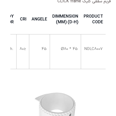
فریم سقفی کلیک CLICK frame
BODY
DIMMENSION
PRODUCT
CRI
ANGELE
COLOR
(MM) (D-H)
CODE
.Wh
≤80
45
Ø80 * 45
NDLC8007