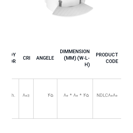
DIMMENSION
BODY
PRODUCT
CRI
ANGELE
(MM) (W-L-
COLOR
CODE
H)
.Wh
≤80
45
45 * 80 * 80
NDLC8080