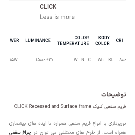
CLICK
Less is more
COLOR
BODY
POWER
LUMINANCE
CRI
TEMPERATURE
COLOR
7-15W
630~1500
W - N - C
.Wh. - Bl
≤80
توضیحات
فریم سقفی کلیک CLICK Recessed and Surface frame
نورپردازی با انواع فریم سقفی همواره با ایده های بیشماری
همراه است. از طرح های مختلفی می توان در
چراغ سقفی