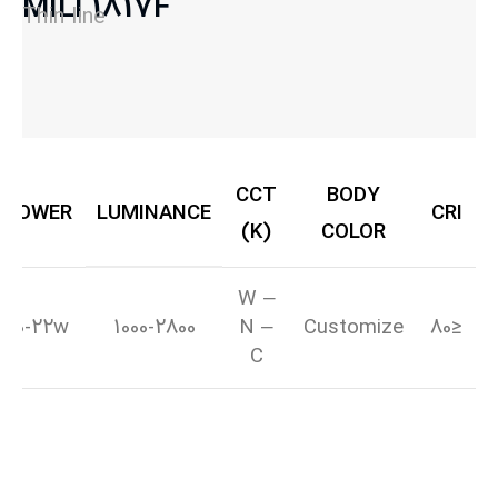
MILI 1817F
Thin line
CCT
BODY
POWER
LUMINANCE
CRI
(K)
COLOR
W –
10-22w
1000-2800
N –
Customize
≤80
C