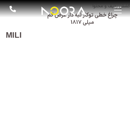
کشش ردیف و محتوا
چراغ خطی توکار لبه دار عرض کم
میلی 1817
MILI