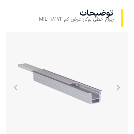
توضیحات
چراغ خطی توکار عرض کم MILI 1817F