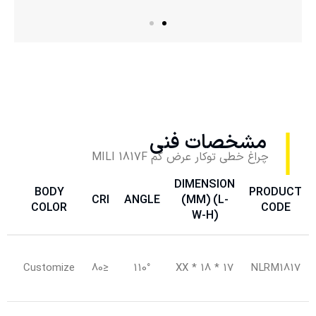
مشخصات فنی
چراغ خطی توکار عرض کم MILI 1817F
DIMENSION
T
BODY
PRODUCT
CRI
ANGLE
(MM) (L-
)
COLOR
CODE
W-H)
–
–
Customize
≤80
110°
XX * 18 * 17
NLRM1817