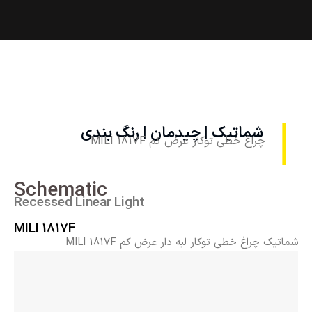
شماتیک | چیدمان | رنگ بندی
چراغ خطی توکار عرض کم MILI 1817F
Schematic
Recessed Linear Light
MILI 1817F
شماتیک چراغ خطی توکار لبه دار عرض کم MILI 1817F