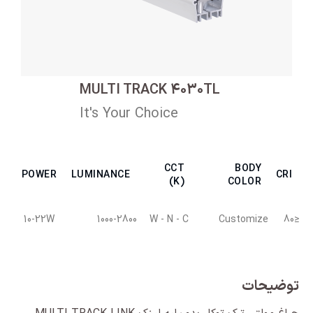
MULTI TRACK 4030TL
It's Your Choice
CCT
BODY
POWER
LUMINANCE
CRI
(K)
COLOR
10-22W
1000-2800
W - N - C
Customize
≤80
توضیحات