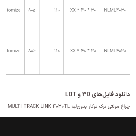
Customize
≤80
110
XX * 40 * 30
NLML4030
Customize
≤80
110
XX * 40 * 30
NLML4030
دانلود فایل‌های 3D و LDT
چراغ مولتی ترک توکار بدون‌لبه MULTI TRACK LINK 4030TL