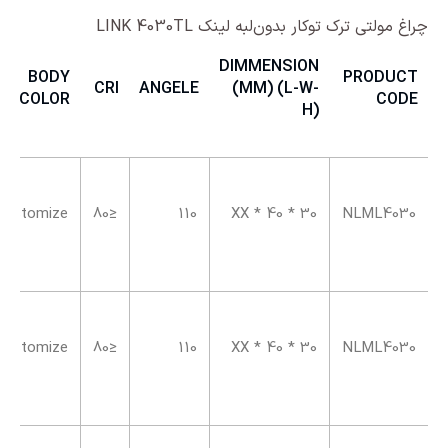
چراغ مولتی ترک توکار بدون‌لبه لینک LINK 4030TL
DIMMENSION
BODY
PRODUCT
CRI
ANGELE
(MM) (L-W-
COLOR
CODE
H)
Customize
≤80
110
XX * 40 * 30
NLML4030
Customize
≤80
110
XX * 40 * 30
NLML4030