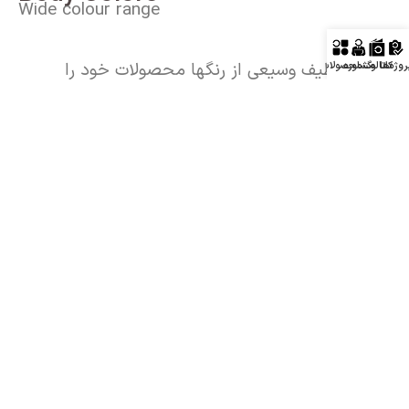
Wide colour range
از میان طیف وسیعی از رنگها محصولات خود را
روژه‌ها
کاتالوگ
مشاوره
محصولات
انتخاب نمایید.