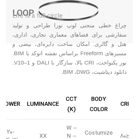
LOOP
Life is a full circle
چراغ خطی منحنی لوپ نورا طراحی و تولید
سفارشی برای فضاهای معماری تجاری، اداری،
هتل و گالری. امکان ساخت دایره‌ای، بیضی و
مسیرهای
Freeform
براساس نقشه اتوکد یا
BIM
.
نور یکنواخت،
CRI
بالا، سازگار با
DALI
و 1–10
V
.
دانلود دیتاشیت،
DWG
،
BIM
.
CCT
BODY
POWER
LUMINANCE
CRI
(K)
COLOR
W –
20-
Costumize
XX
N –
≤80