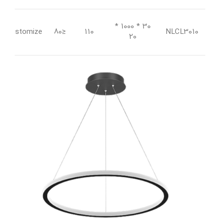
30 * 1000 *
Customize
≤80
110
NLCL3010
20