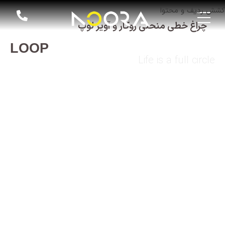
کشش ردیف و محتوا
چراغ خطی منحنی روکار و آویز لوپ
LOOP
Life is a full circle