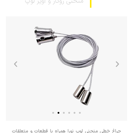
منحنی روکار و آویز لوپ
چراغ خطی منحنی لوپ نورا همراه با قطعات و متعلقات