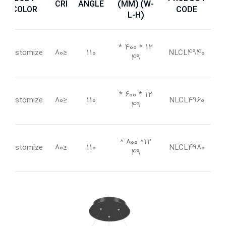
CRI
ANGLE
(MM) (W-
COLOR
CODE
L-H)
12 * 400 *
Customize
≤80
110
NLCL4940
49
12 * 600 *
Customize
≤80
110
NLCL4960
49
12* 800 *
Customize
≤80
110
NLCL4980
49