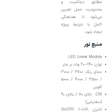
مطابق دیتاشیت و
محدودیت حمل تعیین
می‌شود تا هماهنگی
کامل با شرایط پروژه
ایجاد شود.
منبع نور
LED Linear Module
توان: 140–20 وات بر متر
دمای رنگ: 2700 / 3000
/ 3500 / 4000 / 5000
کلوین
CRI: بالای 80 / بالای 90
(سفارشی)
کنترل: On/Off، 1–10V،