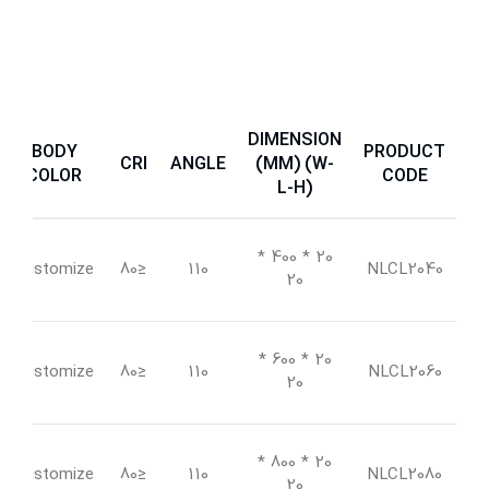
DIMENSION
BODY
PRODUCT
CRI
ANGLE
(MM) (W-
COLOR
CODE
L-H)
20 * 400 *
Customize
≤80
110
NLCL2040
20
20 * 600 *
Customize
≤80
110
NLCL2060
20
20 * 800 *
Customize
≤80
110
NLCL2080
20