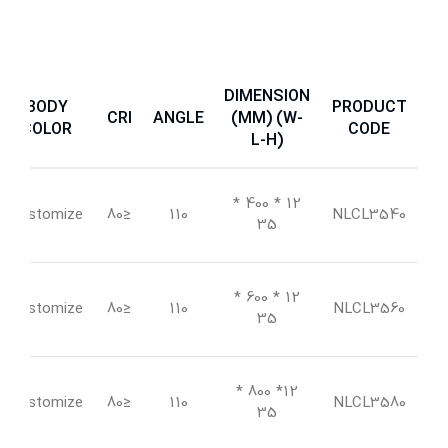
DIMENSION
BODY
PRODUCT
CRI
ANGLE
(MM) (W-
COLOR
CODE
L-H)
12 * 400 *
Customize
≤80
110
NLCL3540
35
12 * 600 *
Customize
≤80
110
NLCL3560
35
12* 800 *
Customize
≤80
110
NLCL3580
35