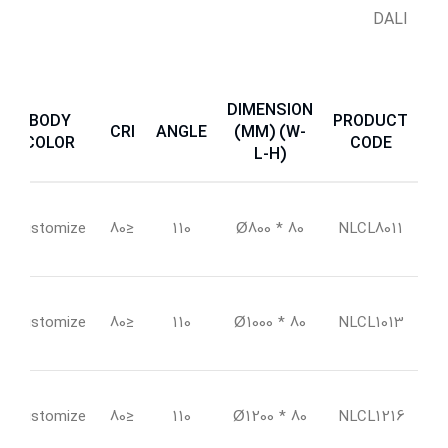
DALI
DIMENSION
BODY
PRODUCT
CRI
ANGLE
(MM) (W-
COLOR
CODE
L-H)
Customize
≤80
110
80 * Ø800
NLCL8011
Customize
≤80
110
80 * Ø1000
NLCL1013
Customize
≤80
110
80 * Ø1200
NLCL1216