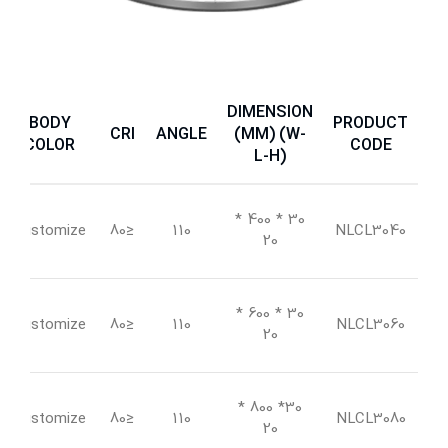
DIMENSION
BODY
PRODUCT
CRI
ANGLE
(MM) (W-
COLOR
CODE
L-H)
30 * 400 *
Customize
≤80
110
NLCL3040
20
30 * 600 *
Customize
≤80
110
NLCL3060
20
30* 800 *
Customize
≤80
110
NLCL3080
20