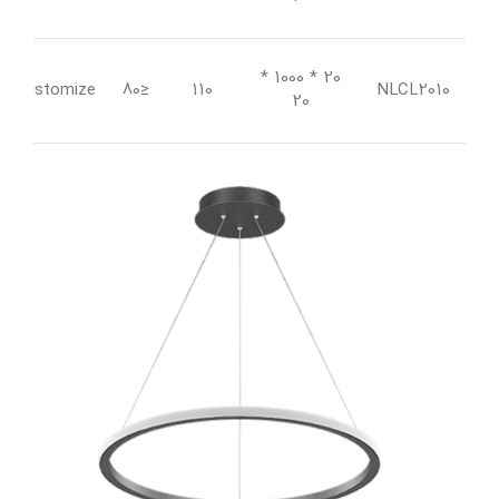
20 * 1000 *
Customize
≤80
110
NLCL2010
20