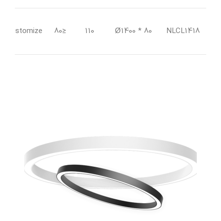
Customize
≤80
110
80 * Ø1400
NLCL1418