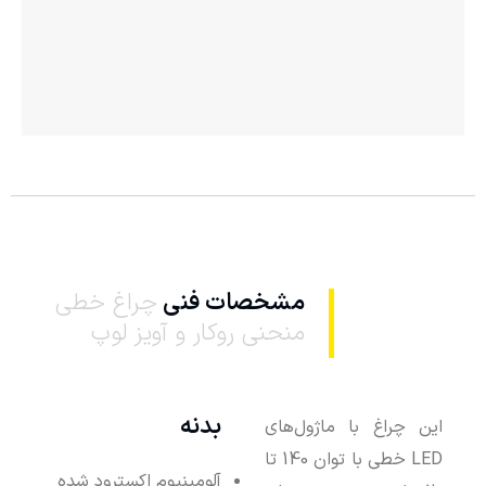
مشخصات فنی
چراغ خطی
منحنی روکار و آویز لوپ
بدنه
این چراغ با ماژول‌های
LED خطی با توان 140 تا
آلومینیوم اکسترود شده