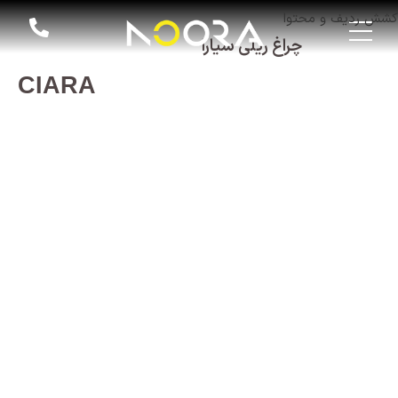
کشش ردیف و محتوا
چراغ ریلی سیارا
CIARA