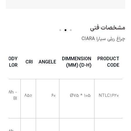
مشخصات فنی
چراغ ریلی سیارا CIARA
BODY
DIMMENSION
PRODUCT
CRI
ANGELE
COLOR
(MM) (D-H)
CODE
Wh -
≤85
60
105 * Ø75
NTLC1620
Bl