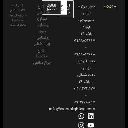
ارسال
طراحی
کاتالوگ
|
چراغ
کپی رایت
دفتر مرکزی:
نقشه
روشنایی
محصول
2025 – تمام
سفارشی
|
پروژه
تهران ،
حقوق برای وب
مشاوره
سهروردی ،
سایت نورا
روشنایی
|
محفوظ است.
هویزه ،
پروژه
پلاک 131
روشنایی
|
02188862667
چراغ خطی
-
|
چراغ
02188862668
مگنت
|
دفتر فروش:
چراغ سقفی
تهران ،
نفت شمالی
، پلاک 26
02122273877
-
02122278847
info@nooralighting.com