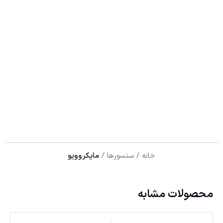
خانه
سنسورها
مایکروویو
محصولات مشابه