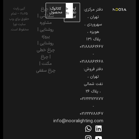
ارسال
طراحی
کاتالوگ
|
چراغ
کپی رایت
دفتر مرکزی:
نقشه
روشنایی
محصول
2025 – تمام
سفارشی
|
پروژه
تهران ،
حقوق برای وب
مشاوره
سهروردی ،
سایت نورا
روشنایی
|
محفوظ است.
هویزه ،
پروژه
پلاک 131
روشنایی
|
02188862667
چراغ خطی
-
|
چراغ
02188862668
مگنت
|
دفتر فروش:
چراغ سقفی
تهران ،
نفت شمالی
، پلاک 26
02122273877
-
02122278847
info@nooralighting.com