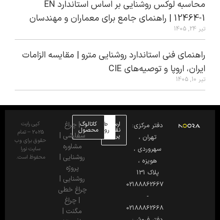
محاسبه لوکس روشنایی بر اساس استاندارد EN
12464-1 | راهنمای جامع برای معماران و مهندسان
تیر 24, 1405
راهنمای فنی استاندارد روشنایی مترو | مقایسه الزامات
ایران، اروپا و توصیه‌های CIE
تیر 10, 1405
ارسال
طراحی
کاتالوگ
|
چراغ
کپی رایت
دفتر مرکزی:
نقشه
روشنایی
محصول
2025 – تمام
سفارشی
|
پروژه
تهران ،
حقوق برای وب
مشاوره
سهروردی ،
سایت نورا
روشنایی
|
محفوظ است.
هویزه ،
پروژه
پلاک 131
روشنایی
|
02188862667
چراغ خطی
-
|
چراغ
02188862668
مگنت
|