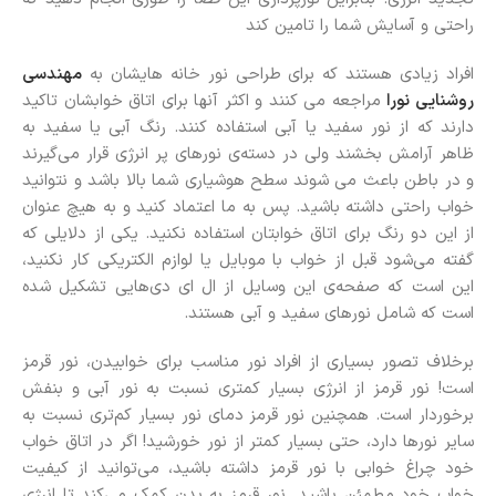
راحتی و آسایش شما را تامین کند
افراد زیادی هستند که برای طراحی نور خانه هایشان به
مهندسی
روشنایی نورا
مراجعه می کنند و اکثر آنها برای اتاق خوابشان تاکید
دارند که از نور سفید یا آبی استفاده کنند. رنگ آبی یا سفید به
ظاهر آرامش بخشند ولی در دسته‌ی نورهای پر انرژی قرار می‌گیرند
و در باطن باعث می شوند سطح هوشیاری شما بالا باشد و نتوانید
خواب راحتی داشته باشید. پس به ما اعتماد کنید و به هیچ عنوان
از این دو رنگ برای اتاق خوابتان استفاده نکنید. یکی از دلایلی که
گفته می‌شود قبل از خواب با موبایل یا لوازم الکتریکی کار نکنید،
این است که صفحه‌ی این وسایل از ال ای دی‌هایی تشکیل شده
است که شامل نورهای سفید و آبی هستند.
برخلاف تصور بسیاری از افراد نور مناسب برای خوابیدن، نور قرمز
است! نور قرمز از انرژی بسیار کمتری نسبت به نور آبی و بنفش
برخوردار است. همچنین نور قرمز دمای نور بسیار کم‌تری نسبت به
سایر نورها دارد، حتی بسیار کمتر از نور خورشید! اگر در اتاق خواب
خود چراغ خوابی با نور قرمز داشته باشید، می‌توانید از کیفیت
خواب خود مطمئن باشید. نور قرمز به بدن کمک می‌کند تا انرژی